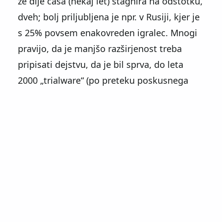
že dlje časa (nekaj let) stagnira na odstotku,
dveh; bolj priljubljena je npr. v Rusiji, kjer je
s 25% povsem enakovreden igralec. Mnogi
pravijo, da je manjšo razširjenost treba
pripisati dejstvu, da je bil sprva, do leta
2000
trialware
(po preteku poskusnega
obdobja je bilo potrebno kupiti licenco)
nato pa sicer lahko tudi brezplačen – s tem,
da so bili pod orodno vrstico vedno prisotni
oglasi. Toda povsem brezplačna in brez
oglasov je vendarle že od leta 2005 (8.5).
Kljub relativno slabem tržnem
deležu bi Opero toplo priporočil