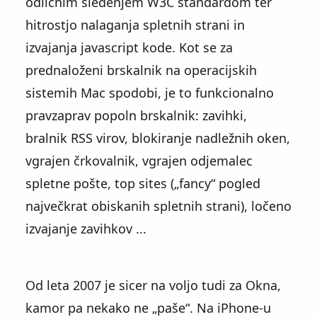
odličnim sledenjem W3C standardom ter
hitrostjo nalaganja spletnih strani in
izvajanja javascript kode. Kot se za
prednaloženi brskalnik na operacijskih
sistemih Mac spodobi, je to funkcionalno
pravzaprav popoln brskalnik: zavihki,
bralnik RSS virov, blokiranje nadležnih oken,
vgrajen črkovalnik, vgrajen odjemalec
spletne pošte, top sites (
fancy
pogled
največkrat obiskanih spletnih strani), ločeno
izvajanje zavihkov ...
Od leta 2007 je sicer na voljo tudi za Okna,
kamor pa nekako ne
paše
. Na iPhone-u