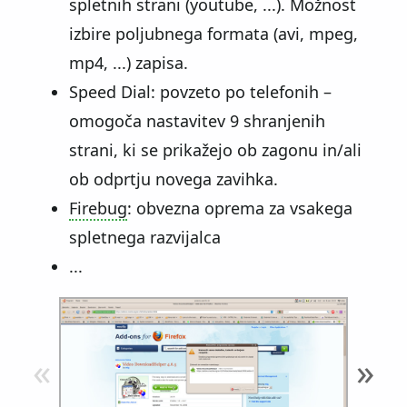
spletnih strani (youtube, ...). Možnost
izbire poljubnega formata (avi, mpeg,
mp4, ...) zapisa.
Speed Dial: povzeto po telefonih –
omogoča nastavitev 9 shranjenih
strani, ki se prikažejo ob zagonu in/ali
ob odprtju novega zavihka.
Firebug
: obvezna oprema za vsakega
spletnega razvijalca
...
«
»