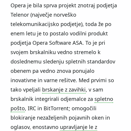
Opera je bila sprva projekt znotraj podjetja
Telenor (največje norveško
telekomunikacijsko podjetje), toda že po
enem letu je to postalo vodilni produkt
podjetja Opera Software ASA. To je pri
svojem brskalniku vedno stremelo k
doslednemu sledenju spletnih standardov
obenem pa vedno znova ponujalo
inovativne in varne rešitve. Med prvimi so
tako vpeljali
brskanje z zavihki
, v sam
brskalnik integrirali odjemalce za
spletno
pošto
, IRC in BitTorrent; omogočili
blokiranje nezaželjenih pojavnih oken in
oglasov, enostavno
upravljanje le z