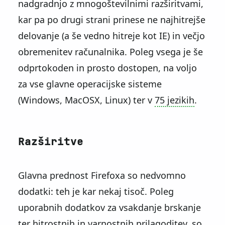
nadgradnjo z mnogoštevilnimi razširitvami,
kar pa po drugi strani prinese ne najhitrejše
delovanje (a še vedno hitreje kot IE) in večjo
obremenitev računalnika. Poleg vsega je še
odprtokoden in prosto dostopen, na voljo
za vse glavne operacijske sisteme
(Windows, MacOSX, Linux) ter v
75 jezikih
.
Razširitve
Glavna prednost Firefoxa so nedvomno
dodatki: teh je kar nekaj tisoč. Poleg
uporabnih dodatkov za vsakdanje brskanje
ter hitrostnih in varnostnih prilagoditev, so