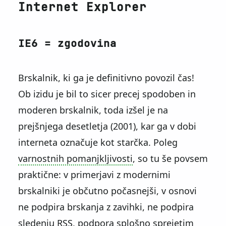
Internet Explorer
IE6 = zgodovina
Brskalnik, ki ga je definitivno povozil čas!
Ob izidu je bil to sicer precej spodoben in
moderen brskalnik, toda izšel je na
prejšnjega desetletja (2001), kar ga v dobi
interneta označuje kot starčka. Poleg
varnostnih pomanjkljivosti
, so tu še povsem
praktične: v primerjavi z modernimi
brskalniki je občutno počasnejši, v osnovi
ne podpira brskanja z zavihki, ne podpira
sledenju RSS, podpora splošno sprejetim