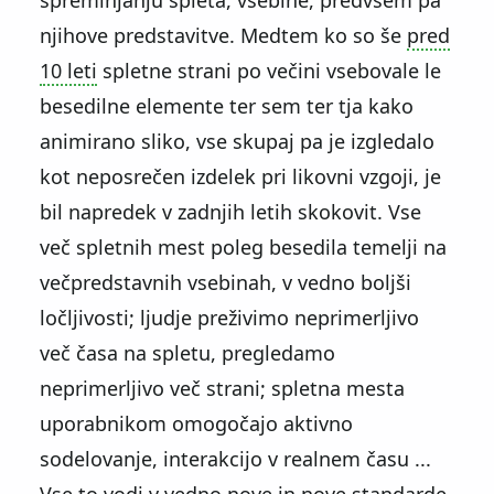
spreminjanju spleta, vsebine, predvsem pa
njihove predstavitve. Medtem ko so še
pred
10 leti
spletne strani po večini vsebovale le
besedilne elemente ter sem ter tja kako
animirano sliko, vse skupaj pa je izgledalo
kot neposrečen izdelek pri likovni vzgoji, je
bil napredek v zadnjih letih skokovit. Vse
več spletnih mest poleg besedila temelji na
večpredstavnih vsebinah, v vedno boljši
ločljivosti; ljudje preživimo neprimerljivo
več časa na spletu, pregledamo
neprimerljivo več strani; spletna mesta
uporabnikom omogočajo aktivno
sodelovanje, interakcijo v realnem času ...