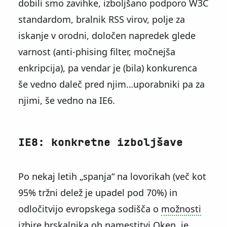
dobili smo zavihke, izboljšano podporo W3C
standardom, bralnik RSS virov, polje za
iskanje v orodni, določen napredek glede
varnost (anti-phising filter, močnejša
enkripcija), pa vendar je (bila) konkurenca
še vedno daleč pred njim…uporabniki pa za
njimi, še vedno na IE6.
IE8: konkretne izboljšave
Po nekaj letih
spanja
na lovorikah (več kot
95% tržni delež je upadel pod 70%) in
odločitvijo evropskega sodišča o
možnosti
izbire brskalnika
ob namestitvi Oken, je