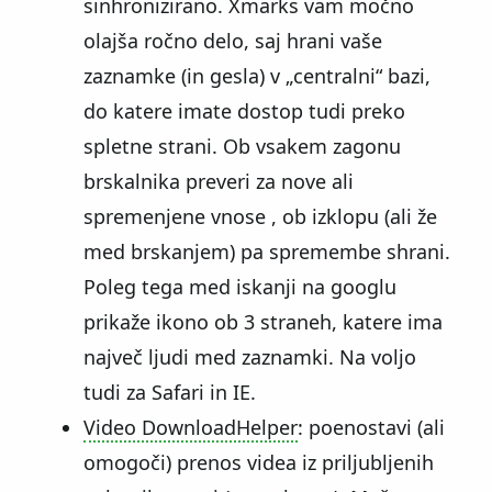
sinhronizirano. Xmarks vam močno
olajša ročno delo, saj hrani vaše
zaznamke (in gesla) v „centralni“ bazi,
do katere imate dostop tudi preko
spletne strani. Ob vsakem zagonu
brskalnika preveri za nove ali
spremenjene vnose , ob izklopu (ali že
med brskanjem) pa spremembe shrani.
Poleg tega med iskanji na googlu
prikaže ikono ob 3 straneh, katere ima
največ ljudi med zaznamki. Na voljo
tudi za Safari in IE.
Video DownloadHelper
: poenostavi (ali
omogoči) prenos videa iz priljubljenih