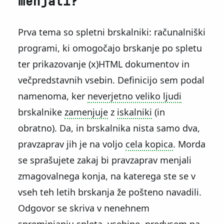
menjati?
Prva tema so spletni brskalniki: računalniški
programi, ki omogočajo brskanje po spletu
ter prikazovanje (x)HTML dokumentov in
večpredstavnih vsebin. Definicijo sem podal
namenoma, ker
neverjetno veliko ljudi
brskalnike
zamenjuje
z
iskalniki
(in
obratno). Da, in brskalnika nista samo dva,
pravzaprav jih je na voljo
cela kopica
. Morda
se sprašujete zakaj bi pravzaprav menjali
zmagovalnega konja, na katerega ste se v
vseh teh letih brskanja že pošteno navadili.
Odgovor se skriva v nenehnem