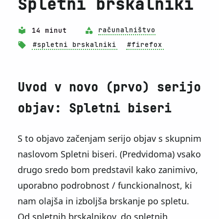
Spletni brskalniki
14 minut
računalništvo
#spletni brskalniki
#firefox
Uvod v novo (prvo) serijo
objav: Spletni biseri
S to objavo začenjam serijo objav s skupnim
naslovom Spletni biseri. (Predvidoma) vsako
drugo sredo bom predstavil kako zanimivo,
uporabno podrobnost / funckionalnost, ki
nam olajša in izboljša brskanje po spletu.
Od spletnih brskalnikov, do spletnih