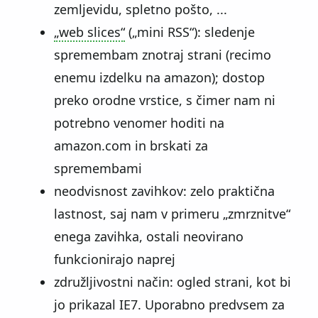
zemljevidu, spletno pošto, ...
web slices
(
mini RSS
): sledenje
spremembam znotraj strani (recimo
enemu izdelku na amazon); dostop
preko orodne vrstice, s čimer nam ni
potrebno venomer hoditi na
amazon.com in brskati za
spremembami
neodvisnost zavihkov: zelo praktična
lastnost, saj nam v primeru
zmrznitve
enega zavihka, ostali neovirano
funkcionirajo naprej
združljivostni način: ogled strani, kot bi
jo prikazal IE7. Uporabno predvsem za