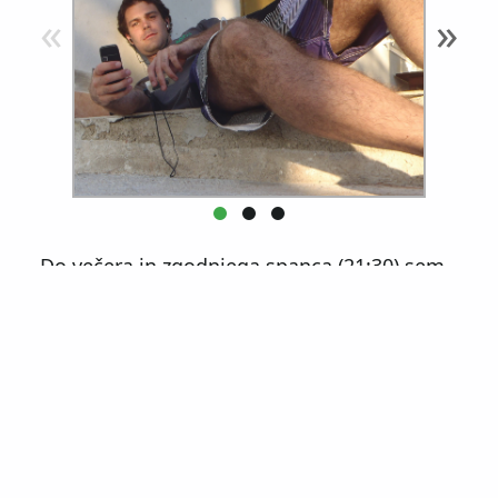
«
»
Do večera in zgodnjega spanca (21:30) sem
še malo preveril in posnel, kar je novega v
okolici hiše, sms-al v veseli urici, pogledal
sončni zahod in posušil mokre stvari. Hiška
je sedaj že pravcata vila, in na voljo tudi za
počitniški najem, za t.i. robinzonski turizem.
No, vsak ima svoj pogled na to ...