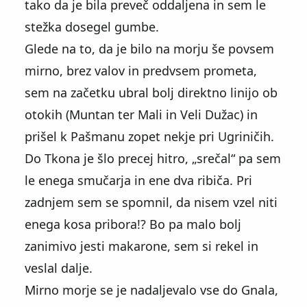
tako da je bila preveč oddaljena in sem le
stežka dosegel gumbe.
Glede na to, da je bilo na morju še povsem
mirno, brez valov in predvsem prometa,
sem na začetku ubral bolj direktno linijo ob
otokih (Muntan ter Mali in Veli Dužac) in
prišel k Pašmanu zopet nekje pri Ugriničih.
Do Tkona je šlo precej hitro,
srečal
pa sem
le enega smučarja in ene dva ribiča. Pri
zadnjem sem se spomnil, da nisem vzel niti
enega kosa pribora!? Bo pa malo bolj
zanimivo jesti makarone, sem si rekel in
veslal dalje.
Mirno morje se je nadaljevalo vse do Gnala,