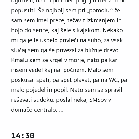
ugotovil, da bo pri obeh pogojih treba malo
popustiti. Še najbolj sem pri
pomolu
: že
sam sem imel precej težav z izkrcanjem in
hojo do sence, kaj šele s kajakom. Nekako
mi ga je le uspelo privleči na suho, za vsak
slučaj sem ga še privezal za bližnje drevo.
Kmalu sem se vrgel v morje, nato pa kar
nisem vedel kaj naj počnem. Malo sem
poskušal spati, pa spet plavat, pa na WC, pa
malo pojedel in popil. Nato sem se spravil
reševati sudoku, poslal nekaj SMSov v
domačo centralo, ...
14:30