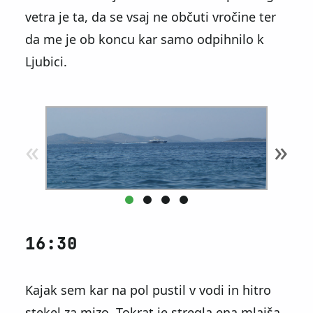
vetra je ta, da se vsaj ne občuti vročine ter
da me je ob koncu kar samo odpihnilo k
Ljubici.
«
»
16:30
Kajak sem kar na pol pustil v vodi in hitro
stekel za mizo. Tokrat je stregla ena mlajša