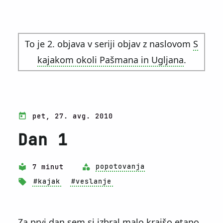
To je 2. objava v seriji objav z naslovom
S
kajakom okoli Pašmana in Ugljana
.
pet, 27. avg. 2010
Dan 1
7 minut
popotovanja
#kajak
#veslanje
Za prvi dan sem si izbral malo krajšo etapo