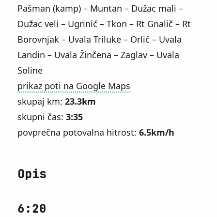
Pašman (kamp) – Muntan – Dužac mali –
Dužac veli – Ugrinić – Tkon – Rt Gnalič – Rt
Borovnjak – Uvala Triluke – Orlič – Uvala
Landin – Uvala Žinčena – Zaglav – Uvala
Soline
prikaz poti na Google Maps
skupaj km:
23.3km
skupni čas:
3:35
povprečna potovalna hitrost:
6.5km/h
Opis
6:20