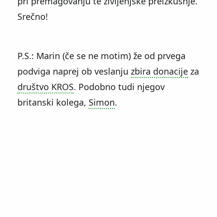
pri premagovanju te življenjske preizkušnje.
Srečno!
P.S.: Marin (če se ne motim) že od prvega
podviga naprej ob veslanju
zbira donacije
za
društvo KROS
. Podobno tudi njegov
britanski kolega,
Simon
.