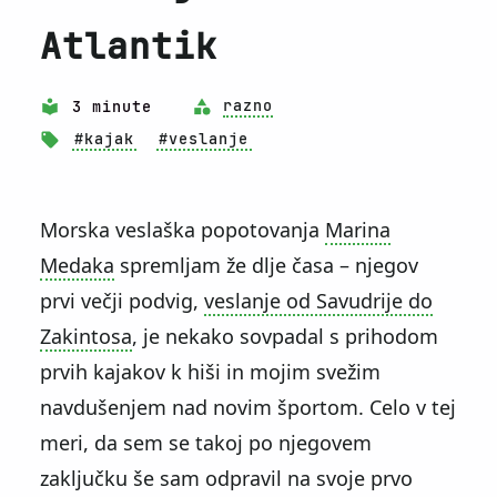
Atlantik
3 minute
razno
#kajak
#veslanje
Morska veslaška popotovanja
Marina
Medaka
spremljam že dlje časa – njegov
prvi večji podvig,
veslanje od Savudrije do
Zakintosa
, je nekako sovpadal s prihodom
prvih kajakov k hiši in mojim svežim
navdušenjem nad novim športom. Celo v tej
meri, da sem se takoj po njegovem
zaključku še sam odpravil na svoje prvo