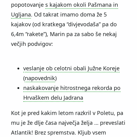
popotovanje
s kajakom okoli Pašmana in
Ugljana
. Od takrat imamo doma že 5
kajakov (od kratkega “divjevodaša” pa do
6,4m “rakete”), Marin pa za sabo še nekaj
večjih podvigov:
veslanje ob celotni obali Južne Koreje
(
napovednik
)
naskakovanje hitrostnega rekorda po
Hrvaškem delu Jadrana
Kot je pred kakim letom razkril v Poletu, pa
mu je že dlje časa največja želja … preveslati
Atlantik! Brez spremstva. Kljub vsem