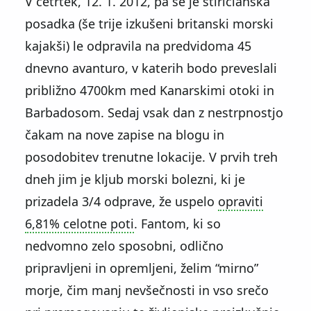
V četrtek, 12. 1. 2012, pa se je štiričlanska
posadka (še trije izkušeni britanski morski
kajakši) le odpravila na predvidoma 45
dnevno avanturo, v katerih bodo preveslali
približno 4700km med Kanarskimi otoki in
Barbadosom. Sedaj vsak dan z nestrpnostjo
čakam na nove zapise na blogu in
posodobitev trenutne lokacije. V prvih treh
dneh jim je kljub morski bolezni, ki je
prizadela 3/4 odprave, že uspelo
opraviti
6,81% celotne poti
. Fantom, ki so
nedvomno zelo sposobni, odlično
pripravljeni in opremljeni, želim “mirno”
morje, čim manj nevšečnosti in vso srečo